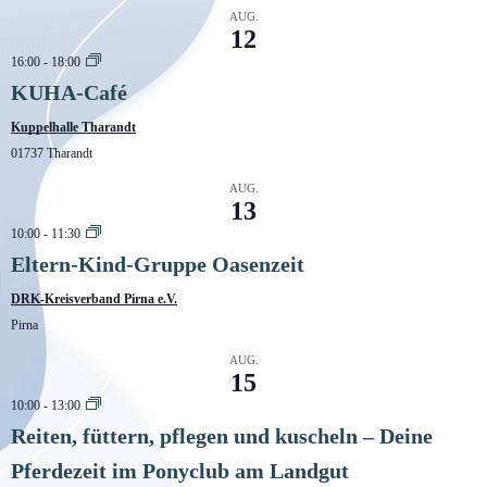
AUG.
12
16:00
-
18:00
KUHA-Café
Kuppelhalle Tharandt
01737 Tharandt
AUG.
13
10:00
-
11:30
Eltern-Kind-Gruppe Oasenzeit
DRK-Kreisverband Pirna e.V.
Pirna
AUG.
15
10:00
-
13:00
Reiten, füttern, pflegen und kuscheln – Deine
Pferdezeit im Ponyclub am Landgut