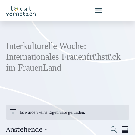
Zum
Inhalt
springen
Interkulturelle Woche:
Internationales Frauenfrühstück
im FrauenLand
Veranstaltungen
Es wurden keine Ergebnisse gefunden.
H
i
n
Anstehende
S
w
V
V
Z
e