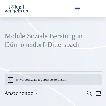
Zum
Inhalt
springen
Mobile Soziale Beratung in
Dürrröhrsdorf-Dittersbach
Veranstaltungen
Es wurden keine Ergebnisse gefunden.
H
i
n
Anstehende
S
w
V
V
Z
e
u
u
D
e
e
i
c
s
s