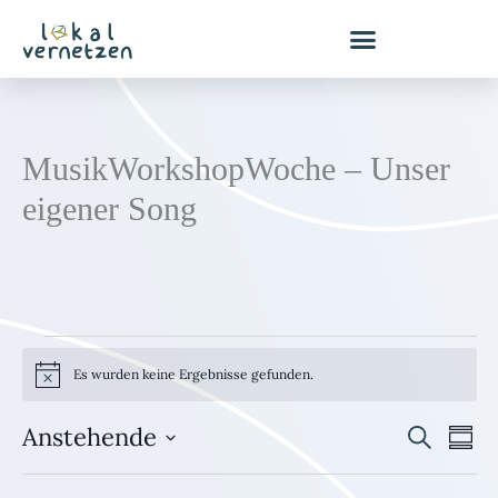
Zum
Inhalt
springen
MusikWorkshopWoche – Unser
eigener Song
Veranstaltungen
Es wurden keine Ergebnisse gefunden.
H
i
n
Anstehende
S
w
V
V
Z
e
u
u
D
e
e
i
c
s
s