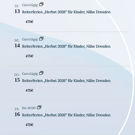
a
Ganztägig
DI.
u
a
a
s
13
Reiterferien „Herbst 2026“ für Kinder, Nähe Dresden
s
s
l
l
u
475€
w
t
t
n
g
ä
u
u
Ganztägig
MI.
h
n
n
14
Reiterferien „Herbst 2026“ für Kinder, Nähe Dresden
l
g
g
475€
e
e
A
n
n
n
Ganztägig
DO.
.
S
s
15
Reiterferien „Herbst 2026“ für Kinder, Nähe Dresden
u
i
475€
c
c
h
h
Bis 16:00
FR.
-
t
16
Reiterferien „Herbst 2026“ für Kinder, Nähe Dresden
u
e
475€
n
n