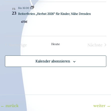
t
Bis 16:00
FR.
23
Reiterferien „Herbst 2026“ für Kinder, Nähe Dresden
i
o
475€
n
Heute
Vorherige
Nächste
Veranstaltungen
Veransta
Kalender abonnieren
←
zurück
weiter
→