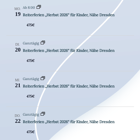
d
-
Ab 8:00
MO.
A
N
19
Reiterferien „Herbst 2026“ für Kinder, Nähe Dresden
n
a
475€
s
v
i
i
Ganztägig
DI.
20
c
g
Reiterferien „Herbst 2026“ für Kinder, Nähe Dresden
h
a
475€
t
t
e
i
Ganztägig
MI.
21
n
o
Reiterferien „Herbst 2026“ für Kinder, Nähe Dresden
n
n
475€
a
v
Ganztägig
DO.
22
i
Reiterferien „Herbst 2026“ für Kinder, Nähe Dresden
g
475€
a