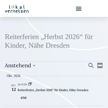
Zum
Inhalt
springen
Reiterferien „Herbst 2026“ für
Kinder, Nähe Dresden
Anstehend
Veranstaltungen
S
V
V
Z
u
u
D
e
e
c
Okt. 2026
s
a
r
h
r
a
e
Ab 8:00
MO.
t
a
a
m
12
Reiterferien „Herbst 2026“ für Kinder, Nähe Dresden
m
u
n
n
e
475€
m
s
s
n
f
a
t
t