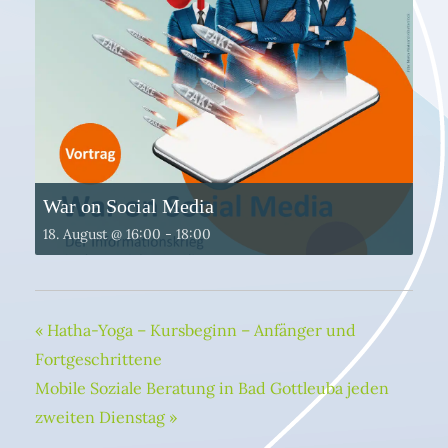
War on Social Media
18. August @ 16:00
-
18:00
«
Hatha-Yoga – Kursbeginn – Anfänger und
Fortgeschrittene
Mobile Soziale Beratung in Bad Gottleuba jeden
zweiten Dienstag
»