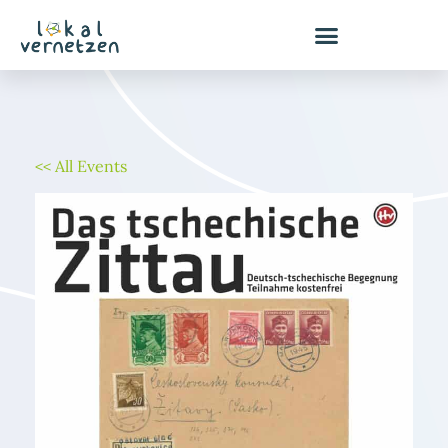
Zum
Inhalt
springen
<< All Events