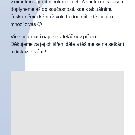
v minulém a předminulém století. A společně s časem
doplyneme až do současnosti, kde k aktuálnímu
česko-německému životu budou mít jistě co říci i
mnozí z vás 😉
Více informací najdete v letáčku v příloze.
Děkujeme za jejich šíření dále a těšíme se na setkání
a diskuzi s vámi!