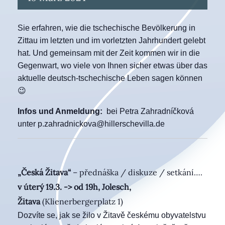
Sie erfahren, wie die tschechische Bevölkerung in
Zittau im letzten und im vorletzten Jahrhundert gelebt
hat. Und gemeinsam mit der Zeit kommen wir in die
Gegenwart, wo viele von Ihnen sicher etwas über das
aktuelle deutsch-tschechische Leben sagen können
😉
Infos und Anmeldung:
bei Petra Zahradníčková
unter p.zahradnickova@hillerschevilla.de
„Česká Žitava“
– přednáška / diskuze / setkání….
v úterý 19.3. ->
od 19h, Jolesch,
Žitava
(Klienerbergerplatz 1)
Dozvíte se, jak se žilo v Žitavě českému obyvatelstvu