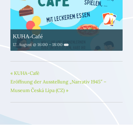
KUHA-Café
12. August @ 16:00
-
18:00
«
KUHA-Café
Eröffnung der Ausstellung „Narrativ 1945″ –
Museum Česká Lípa (CZ)
»