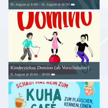
10. August @ 8:00
-
14. August @ 16:00
Kinderzirkus Domino (ab Vorschulalter)
11. August @ 16:00
-
18:00