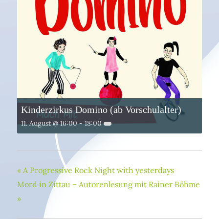
Kinderzirkus Domino (ab Vorschulalter)
11. August @ 16:00
-
18:00
«
A Progressive Rock Night with yesterdays
Mord in Zittau – Autorenlesung mit Rainer Böhme
»