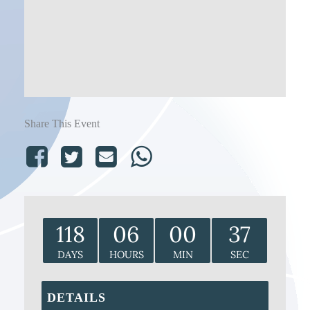
Share This Event
118
06
00
37
DAYS
HOURS
MIN
SEC
DETAILS