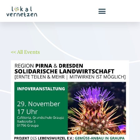
Zum
Inhalt
springen
<< All Events