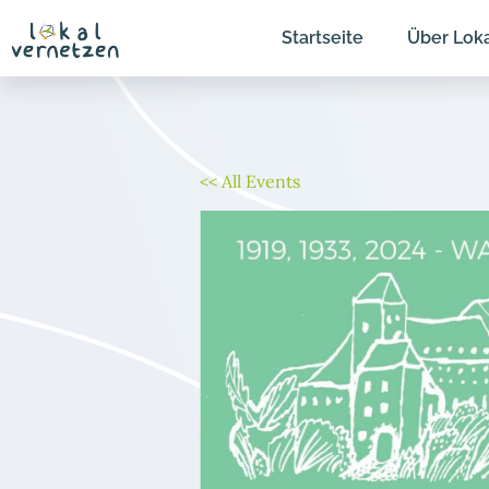
Zum
Startseite
Über Lok
Inhalt
springen
<< All Events