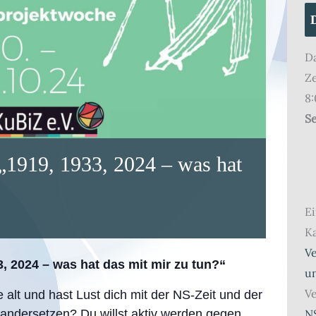
D
Ze
8:
Se
 „1919, 1933, 2024 – was hat
Ei
Ka
V
3, 2024 – was hat das mit mir zu tun?“
u
Ve
 alt und hast Lust dich mit der NS-Zeit und der
nandersetzen? Du willst aktiv werden gegen
N