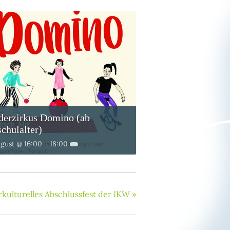
derzirkus Domino (ab
chulalter)
ugust @ 16:00
-
18:00
rkulturelles Abschlussfest der IKW
»