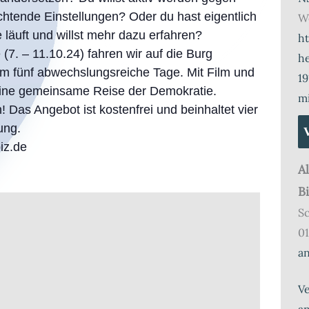
tende Einstellungen? Oder du hast eigentlich
We
läuft und willst mehr dazu erfahren?
h
(7. – 11.10.24) fahren wir auf die Burg
he
m fünf abwechslungsreiche Tage. Mit Film und
19
eine gemeinsame Reise der Demokratie.
m
 Das Angebot ist kostenfrei und beinhaltet vier
ung.
iz.de
A
B
Sc
01
a
Ve