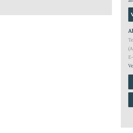
a
A
T
(
E
Ve