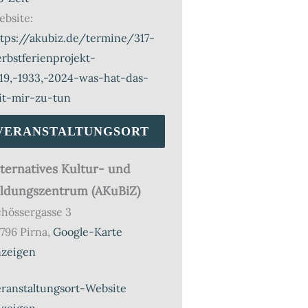
bsite:
ttps://akubiz.de/termine/317-
rbstferienprojekt-
19,-1933,-2024-was-hat-das-
it-mir-zu-tun
VERANSTALTUNGSORT
lternatives Kultur- und
ildungszentrum (AKuBiZ)
hössergasse 3
796 Pirna
,
Google-Karte
nzeigen
ranstaltungsort-Website