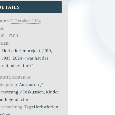
DETAILS
atum:
7. Oktober 2024
it:
00 - 17:00
rien:
Herbstferienprojekt „1919,
1933, 2024 – was hat das
mit mir zu tun?“
ntritt:
Kostenlos
tegorien:
Austausch /
ernetzung / Diskussion
,
Kinder
nd Jugendliche
ranstaltung-Tags:
Herbstferien
,
S-Zeit