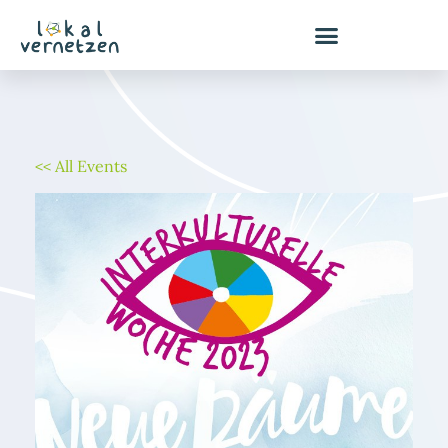
Zum
Inhalt
springen
<< All Events