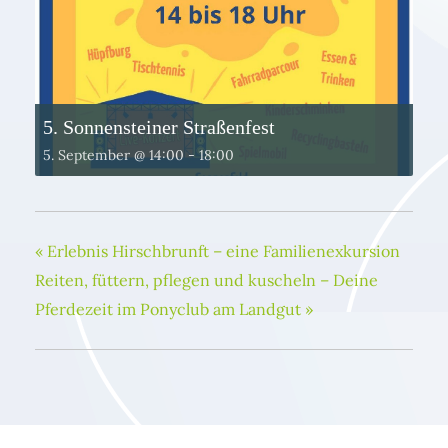
5. Sonnensteiner Straßenfest
5. September @ 14:00
-
18:00
«
Erlebnis Hirschbrunft – eine Familienexkursion
Reiten, füttern, pflegen und kuscheln – Deine
Pferdezeit im Ponyclub am Landgut
»