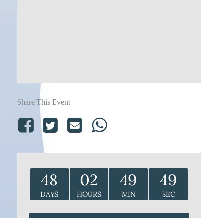
Share This Event
48
02
49
49
DAYS
HOURS
MIN
SEC