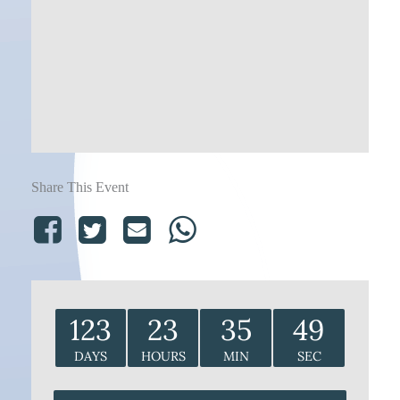
Share This Event
123
23
35
48
DAYS
HOURS
MIN
SEC