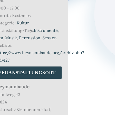
it:
:00 - 17:00
ntritt:
Kostenlos
tegorie:
Kultur
ranstaltung-Tags:
Instrumente
,
am
,
Musik
,
Percussion
,
Session
bsite:
ttps://www.heymannbaude.org/archiv.php?
d=127
VERANSTALTUNGSORT
eymannbaude
chulweg 43
1824
ohrisch/Kleinhennersdorf
,