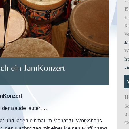
Ze
15
Ei
Ka
Ve
J
We
h
ach ein JamKonzert
vi
amKonzert
H
S
in der Baude lauter….
0
mat und laden einmal im Monat zu Workshops
G
, den Nachmittag mit einer kleinen Einführung