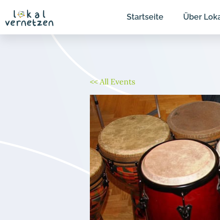
Zum
Startseite
Über Lok
Inhalt
springen
<< All Events