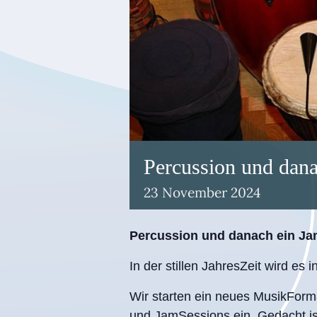
Percussion und dan
23
November
2024
Percussion und danach ein J
In der stillen JahresZeit wird es 
Wir starten ein neues MusikFor
und JamSessions ein. Gedacht ist