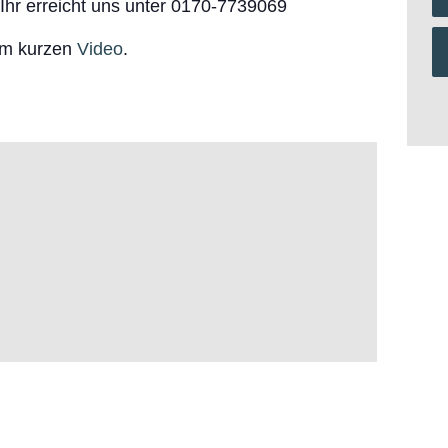
hr erreicht uns unter 0170-7739069
 im kurzen
Video
.