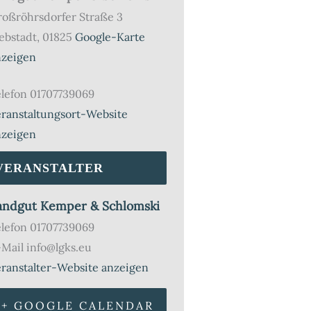
roßröhrsdorfer Straße 3
ebstadt
,
01825
Google-Karte
nzeigen
lefon
01707739069
ranstaltungsort-Website
nzeigen
VERANSTALTER
andgut Kemper & Schlomski
elefon
01707739069
-Mail
info@lgks.eu
ranstalter-Website anzeigen
+ GOOGLE CALENDAR