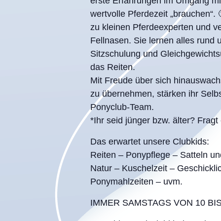
erste Erfahrungen im Umgang mi
wertvolle Pferdezeit „brauchen“.
zu kleinen Pferdeexperten und ve
Fellnasen. Sie lernen alles rund
Sitzschulung und Gleichgewicht
das Reiten.
Mit Freude über sich hinauswach
zu übernehmen, stärken ihr Selb
Ponyclub-Team.
*Ihr seid jünger bzw. älter? Fragt
Das erwartet unsere Clubkids:
Reiten – Ponypflege – Satteln un
Natur – Kuschelzeit – Geschickli
Ponymahlzeiten – uvm.
IMMER SAMSTAGS VON 10 BIS