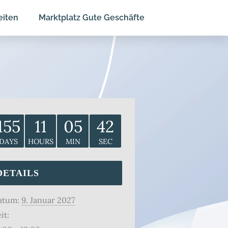
eiten
Marktplatz Gute Geschäfte
155
11
05
42
DAYS
HOURS
MIN
SEC
DETAILS
atum:
9. Januar 2027
it: