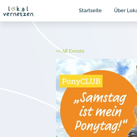
Zum
Startseite
Über Lok
Inhalt
springen
<< All Events