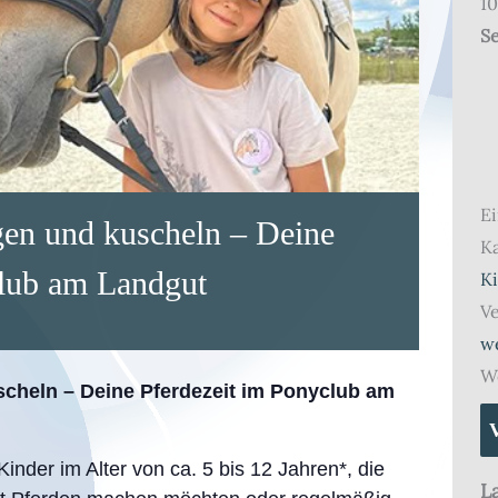
10
Se
Ei
egen und kuscheln – Deine
Ka
club am Landgut
K
Ve
w
We
uscheln – Deine Pferdezeit im Ponyclub am
Kinder im Alter von ca. 5 bis 12 Jahren*, die
L