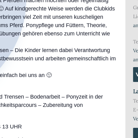
t Pferden machen möchten oder regelmäßig
G
 🙂 Auf kindgerechte Weise werden die Clubkids
Li
rbringen viel Zeit mit unseren kuscheligen
 ums Pferd. Ponypflege und Füttern, Theorie,
a
sübungen gehören ebenso zum Unterricht wie
Te
sen – Die Kinder lernen dabei Verantwortung
Ve
stbewusstsein und arbeiten gemeinschaftlich im
a
 einfach bei uns an 🙂
L
d Trensen – Bodenarbeit – Ponyzeit in der
T
chkeitsparcours – Zubereitung von
E
Ve
 13 UHR