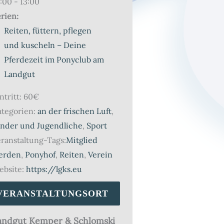
:00 - 13:00
rien:
Reiten, füttern, pflegen
und kuscheln – Deine
Pferdezeit im Ponyclub am
Landgut
ntritt:
60€
tegorien:
an der frischen Luft
,
inder und Jugendliche
,
Sport
ranstaltung-Tags:
Mitglied
erden
,
Ponyhof
,
Reiten
,
Verein
bsite:
https://lgks.eu
VERANSTALTUNGSORT
andgut Kemper & Schlomski