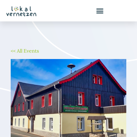
Zum
Inhalt
springen
<< All Events