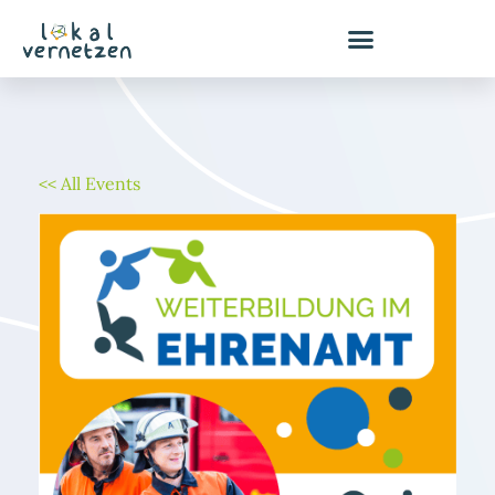
Zum
Inhalt
springen
<< All Events