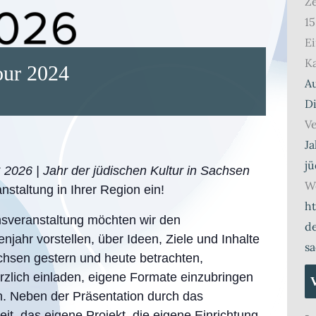
Ze
15
Ei
Ka
ur 2024
A
D
Ve
Ja
jü
026 | Jahr der jüdischen Kultur in Sachsen
We
nstaltung in Ihrer Region ein!
h
onsveranstaltung möchten wir den
d
jahr vorstellen, über Ideen, Ziele und Inhalte
s
chsen gestern und heute betrachten,
rzlich einladen, eigene Formate einzubringen
. Neben der Präsentation durch das
it, das eigene Projekt, die eigene Einrichtung