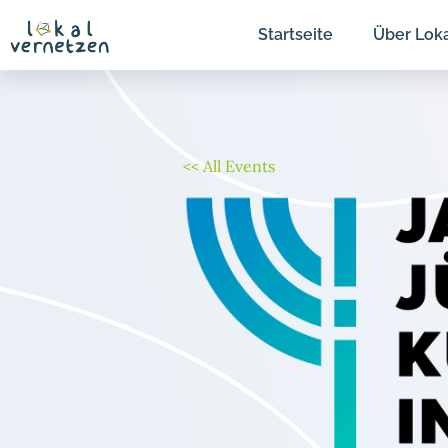
Zum
Startseite
Über Lok
Inhalt
springen
<< All Events