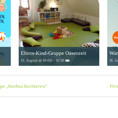
Eltern-Kind-Gruppe Oasenzeit
War
13. August @ 10:00
-
11:30
18. A
ppe „Morbus Bechterew“
Pir