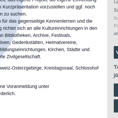
L
gen Kurzpräsentation vorzustellen und ggf. noch
S
en zu suchen.
S
 für das gegenseitige Kennenlernen und die
Pi
 richtet sich an alle Kultureinrichtungen in den
a
 Bibliotheken, Archive, Festivals,
ativen, Gedenkstätten, Heimatvereine,
Bildungseinrichtungen, Kirchen, Städte und
e Zivilgesellschaft.
T
weiz-Osterzgebirge, Kreistagssaal, Schlosshof
j
eine Voranmeldung unter
derlich.