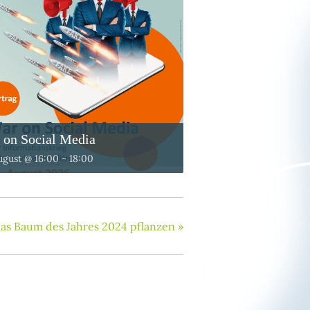
 on Social Media
ugust @ 16:00
-
18:00
nas Baum des Jahres 2024 pflanzen
»