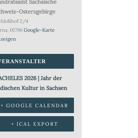
andratsamt Sächsische
chweiz-Osterzgebirge
chloßhof 2/4
rna
,
01796
Google-Karte
nzeigen
VERANSTALTER
ACHELES 2026 | Jahr der
üdischen Kultur in Sachsen
+ GOOGLE CALENDAR
+ ICAL EXPORT