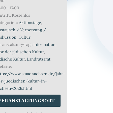
it:
:00 - 17:00
ntritt:
Kostenlos
tegorien:
Aktionstage
,
ustausch / Vernetzung /
iskussion
,
Kultur
ranstaltung-Tags:
Information
,
hr der jüdischen Kultur
,
dische Kultur
,
Landratsamt
bsite:
ttps://www.smac.sachsen.de/jahr-
er-juedischen-kultur-in-
achsen-2026.html
VERANSTALTUNGSORT