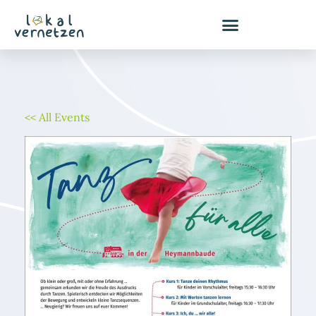
Zum
Inhalt
springen
<< All Events