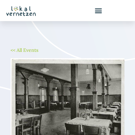
Zum
Inhalt
springen
<< All Events