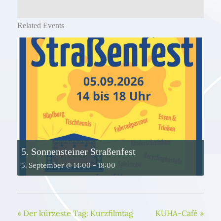
Related Events
5. Sonnensteiner Straßenfest
5. September @ 14:00
-
18:00
«
Der kürzeste Tag: Kurzfilmtag
KUHA-Café
»