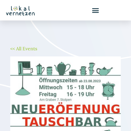
Zum
Inhalt
springen
<< All Events