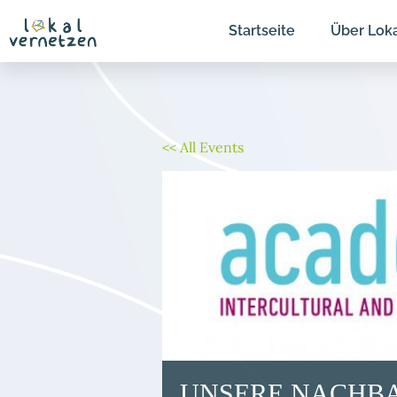
Zum
Startseite
Über Lok
Inhalt
springen
<< All Events
UNSERE NACHBA