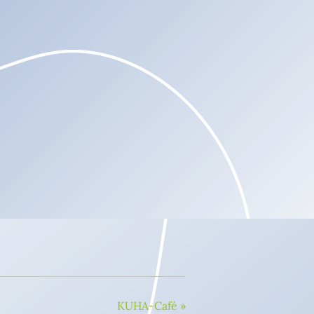
KUHA-Café
»