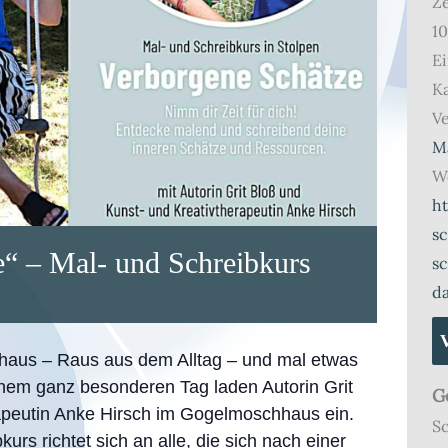
Ze
10
Ei
Ka
Ve
M
We
h
s
e“ – Mal- und Schreibkurs
sc
d
aus – Raus aus dem Alltag – und mal etwas
inem ganz besonderen Tag laden Autorin Grit
G
apeutin Anke Hirsch im Gogelmoschhaus ein.
Sc
urs richtet sich an alle, die sich nach einer