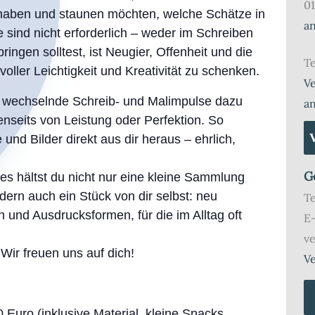
01
 haben und staunen möchten, welche Schätze in
a
sind nicht erforderlich – weder im Schreiben
ringen solltest, ist Neugier, Offenheit und die
Te
 voller Leichtigkeit und Kreativität zu schenken.
Ve
n wechselnde Schreib- und Malimpulse dazu
a
enseits von Leistung oder Perfektion. So
und Bilder direkt aus dir heraus – ehrlich,
G
 hältst du nicht nur eine kleine Sammlung
ern auch ein Stück von dir selbst: neu
T
und Ausdrucksformen, für die im Alltag oft
E
v
 Wir freuen uns auf dich!
Ve
 Euro (inklusive Material, kleine Snacks,