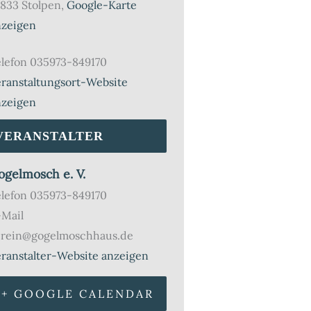
833 Stolpen
,
Google-Karte
nzeigen
lefon
035973-849170
ranstaltungsort-Website
nzeigen
VERANSTALTER
ogelmosch e. V.
elefon
035973-849170
-Mail
erein@gogelmoschhaus.de
ranstalter-Website anzeigen
+ GOOGLE CALENDAR