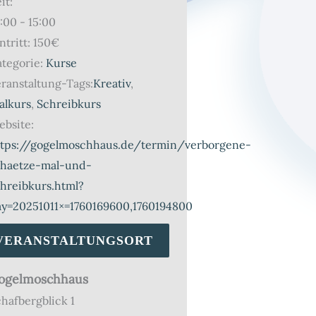
it:
:00 - 15:00
ntritt:
150€
tegorie:
Kurse
ranstaltung-Tags:
Kreativ
,
alkurs
,
Schreibkurs
bsite:
ttps://gogelmoschhaus.de/termin/verborgene-
chaetze-mal-und-
hreibkurs.html?
ay=20251011×=1760169600,1760194800
VERANSTALTUNGSORT
ogelmoschhaus
hafbergblick 1