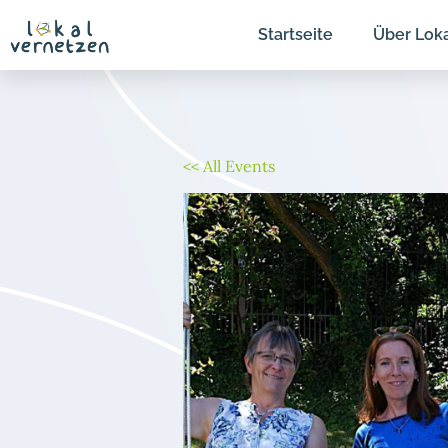
Zum
Startseite
Über Lok
Inhalt
springen
<< All Events