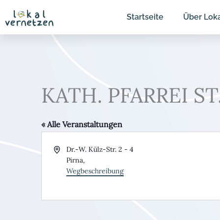
Zum
Startseite
Über Lok
Inhalt
springen
KATH. PFARREI S
« Alle Veranstaltungen
Adresse
Dr.-W. Külz-Str. 2 - 4
Pirna
,
Wegbeschreibung