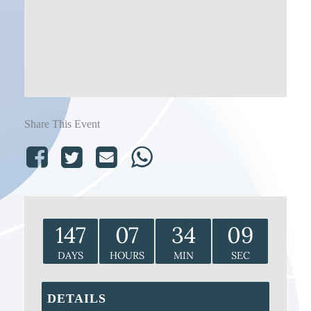
Share This Event
147
07
34
09
DAYS
HOURS
MIN
SEC
DETAILS