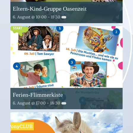
Eltern-Kind-Gruppe Oasenzeit
6. August @ 10:00
-
11:30
Ferien-Flimmerkiste
6. August @ 17:00
-
18:30