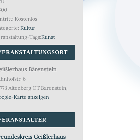
it:
:00
ntritt:
Kostenlos
tegorie:
Kultur
ranstaltung-Tags:
Kunst
VERANSTALTUNGSORT
eißlerhaus Bärenstein
hnhofstr. 6
773 Altenberg OT Bärenstein
,
oogle-Karte anzeigen
VERANSTALTER
reundeskreis Geißlerhaus