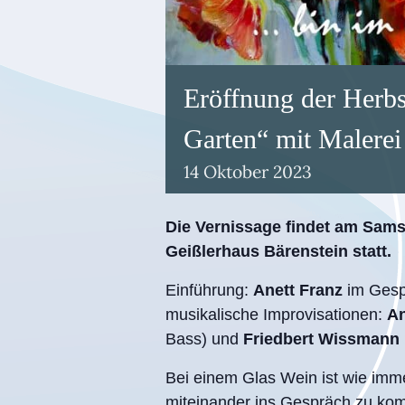
Eröffnung der Herb
Garten“ mit Malerei
14
Oktober
2023
Die Vernissage findet am Sams
Geißlerhaus Bärenstein statt.
Einführung:
Anett Franz
im Gesp
musikalische Improvisationen:
An
Bass) und
Friedbert Wissmann
Bei einem Glas Wein ist wie imm
miteinander ins Gespräch zu ko