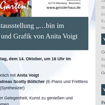
Ze
16
Ei
Ka
stausstellung „…bin im
Ve
 und Grafik von Anita Voigt
G
tag, dem 14. Oktober, um 16 Uhr im
Ba
01
G
räch mit
Anita Voigt
dreas Scotty Böttcher
(E-Piano und Frettless
(Synthesizer)
er Gelegenheit, Kunst zu genießen und
F
mmen.