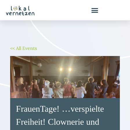
Zum
Inhalt
springen
<< All Events
FrauenTage! …verspielte
Freiheit! Clownerie und