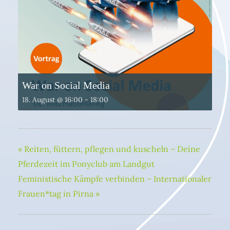
War on Social Media
18. August @ 16:00
-
18:00
«
Reiten, füttern, pflegen und kuscheln – Deine
Pferdezeit im Ponyclub am Landgut
Feministische Kämpfe verbinden – Internationaler
Frauen*tag in Pirna
»