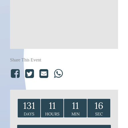
Share This Event
131
11
11
16
DAYS
HOURS
MIN
SEC