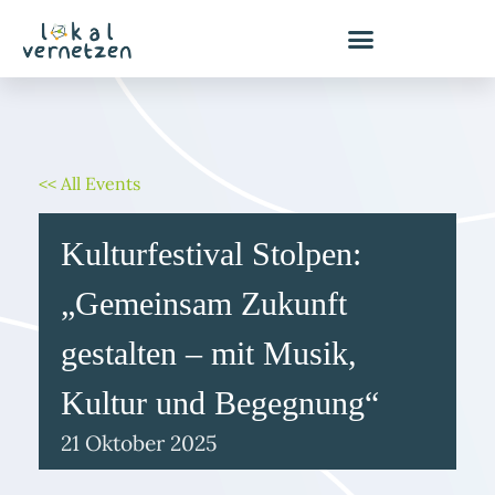
Zum
Inhalt
springen
<< All Events
Kulturfestival Stolpen:
„Gemeinsam Zukunft
gestalten – mit Musik,
Kultur und Begegnung“
21
Oktober
2025