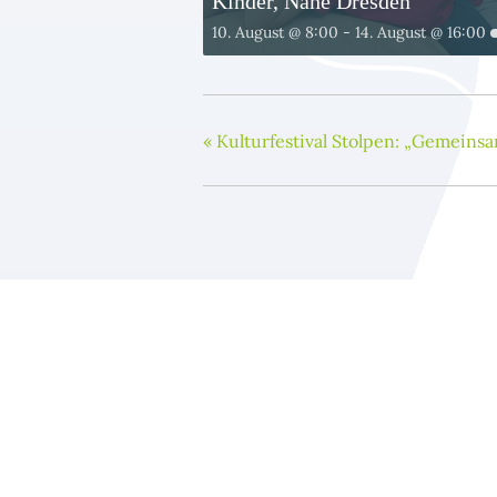
Kinder, Nähe Dresden
10. August @ 8:00
-
14. August @ 16:00
«
Kulturfestival Stolpen: „Gemeins