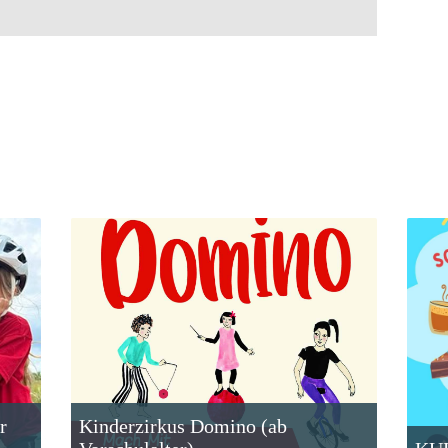
r
Kinderzirkus Domino (ab