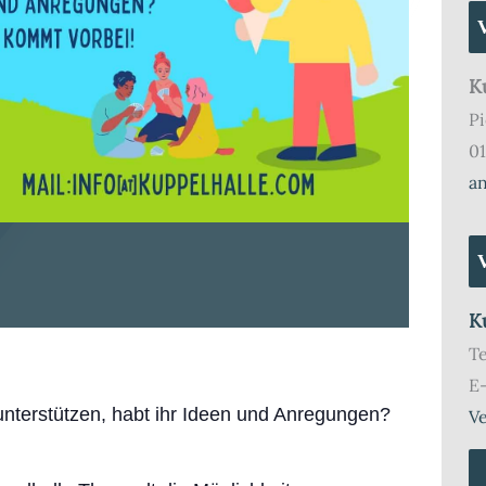
K
Pi
01
a
K
T
E
unterstützen, habt ihr Ideen und Anregungen?
Ve