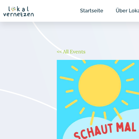
Zum
Startseite
Über Lok
Inhalt
springen
<< All Events