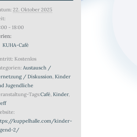
atum:
22. Oktober 2025
it:
:00 - 18:00
rien:
KUHA-Café
ntritt:
Kostenlos
tegorien:
Austausch /
ernetzung / Diskussion
,
Kinder
nd Jugendliche
ranstaltung-Tags:
Café
,
Kinder
,
eff
bsite:
ttps://kuppelhalle.com/kinder-
ugend-2/