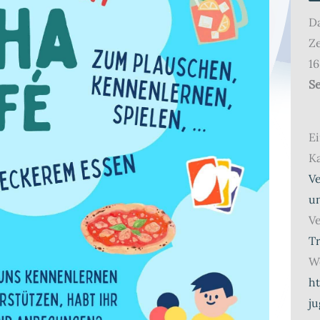
D
Ze
16
Se
Ei
Ka
V
u
Ve
Tr
We
h
j