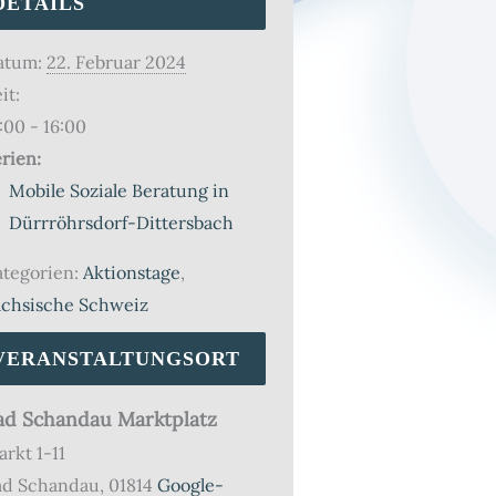
DETAILS
atum:
22. Februar 2024
it:
:00 - 16:00
rien:
Mobile Soziale Beratung in
Dürrröhrsdorf-Dittersbach
tegorien:
Aktionstage
,
ächsische Schweiz
VERANSTALTUNGSORT
ad Schandau Marktplatz
rkt 1-11
ad Schandau
,
01814
Google-