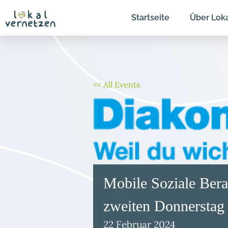
Zum
Startseite
Über Lok
Inhalt
springen
<< All Events
Mobile Soziale Ber
zweiten Donnerstag
22
Februar
2024