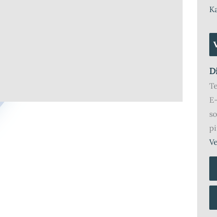
K
D
T
E
so
pi
Ve