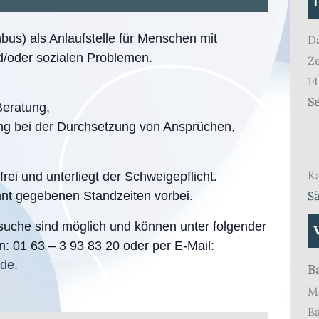
bus) als Anlaufstelle für Menschen mit
D
nd/oder sozialen Problemen.
Ze
14
Se
eratung,
ng bei der Durchsetzung von Ansprüchen,
Ka
ei und unterliegt der Schweigepflicht.
t gegebenen Standzeiten vorbei.
S
suche sind möglich und können unter folgender
: 01 63 – 3 93 83 20 oder per E-Mail:
.de
.
B
Ma
B