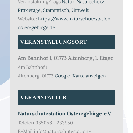
Veranstaltung-Tags:
Natur
,
Naturschutz
,
Praxistage
,
Stammtisch
,
Umwelt
Website:
https://www.naturschutzstation-
osterzgebirge.de
VERANSTALTUNGSORT
Am Bahnhof 1, 01773 Altenberg, 1. Etage
Am Bahnhof 1
Altenberg
,
01773
Google-Karte anzeigen
VERANSTALTER
Naturschutzstation Osterzgebirge e.V.
Telefon
035056 - 233950
E-Mail
info@naturschutzstation-