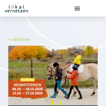
Zum
Inhalt
springen
<< All Events