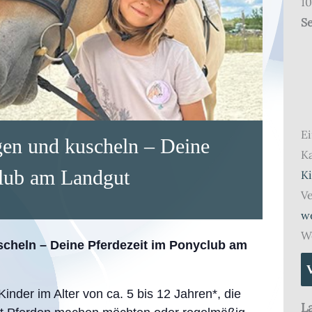
10
Se
Ei
egen und kuscheln – Deine
Ka
club am Landgut
K
Ve
w
We
uscheln – Deine Pferdezeit im Ponyclub am
Kinder im Alter von ca. 5 bis 12 Jahren*, die
L