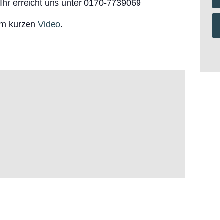
hr erreicht uns unter 0170-7739069
 im kurzen
Video
.