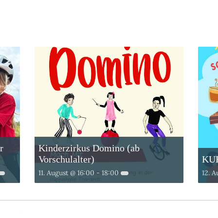
r
Kinderzirkus Domino (ab
Vorschulalter)
KU
11. August @ 16:00
-
18:00
12. A