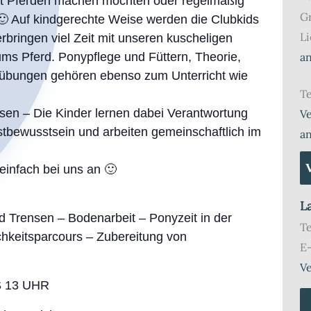
t Pferden machen möchten oder regelmäßig
G
 🙂 Auf kindgerechte Weise werden die Clubkids
Li
rbringen viel Zeit mit unseren kuscheligen
 ums Pferd. Ponypflege und Füttern, Theorie,
a
sübungen gehören ebenso zum Unterricht wie
Te
sen – Die Kinder lernen dabei Verantwortung
Ve
stbewusstsein und arbeiten gemeinschaftlich im
a
 einfach bei uns an 🙂
L
d Trensen – Bodenarbeit – Ponyzeit in der
T
chkeitsparcours – Zubereitung von
E
Ve
 13 UHR