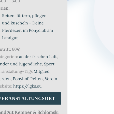
:00 - 13:00
rien:
Reiten, füttern, pflegen
und kuscheln – Deine
Pferdezeit im Ponyclub am
Landgut
ntritt:
60€
tegorien:
an der frischen Luft
,
inder und Jugendliche
,
Sport
ranstaltung-Tags:
Mitglied
erden
,
Ponyhof
,
Reiten
,
Verein
bsite:
https://lgks.eu
VERANSTALTUNGSORT
andgut Kemper & Schlomski