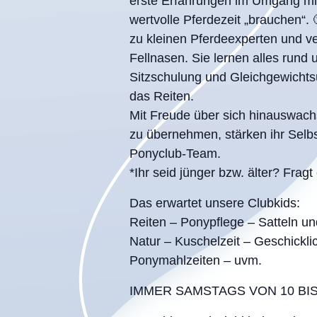
erste Erfahrungen im Umgang mi
wertvolle Pferdezeit „brauchen“.
zu kleinen Pferdeexperten und ve
Fellnasen. Sie lernen alles rund
Sitzschulung und Gleichgewicht
das Reiten.
Mit Freude über sich hinauswach
zu übernehmen, stärken ihr Selb
Ponyclub-Team.
*Ihr seid jünger bzw. älter? Fragt
Das erwartet unsere Clubkids:
Reiten – Ponypflege – Satteln un
Natur – Kuschelzeit – Geschickli
Ponymahlzeiten – uvm.
IMMER SAMSTAGS VON 10 BIS