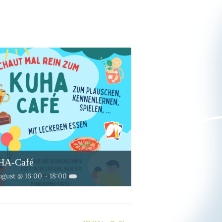
HA-Café
ugust @ 16:00
-
18:00