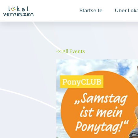
Zum
Startseite
Über Lok
Inhalt
springen
<< All Events