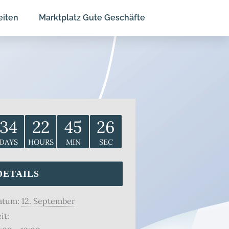
eiten
Marktplatz Gute Geschäfte
34
22
45
26
DAYS
HOURS
MIN
SEC
DETAILS
atum:
12. September
it: