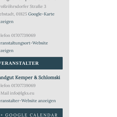
roßröhrsdorfer Straße 3
ebstadt
,
01825
Google-Karte
nzeigen
lefon
01707739069
ranstaltungsort-Website
nzeigen
VERANSTALTER
andgut Kemper & Schlomski
elefon
01707739069
-Mail
info@lgks.eu
ranstalter-Website anzeigen
+ GOOGLE CALENDAR