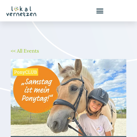
Zum
Inhalt
springen
<< All Events