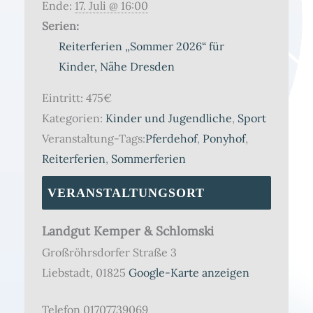
Ende:
17. Juli @ 16:00
Serien:
Reiterferien „Sommer 2026“ für
Kinder, Nähe Dresden
Eintritt:
475€
Kategorien:
Kinder und Jugendliche
,
Sport
Veranstaltung-Tags:
Pferdehof
,
Ponyhof
,
Reiterferien
,
Sommerferien
VERANSTALTUNGSORT
Landgut Kemper & Schlomski
Großröhrsdorfer Straße 3
Liebstadt
,
01825
Google-Karte anzeigen
Telefon
01707739069