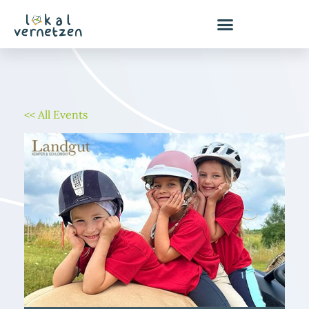
Zum
Inhalt
springen
<< All Events