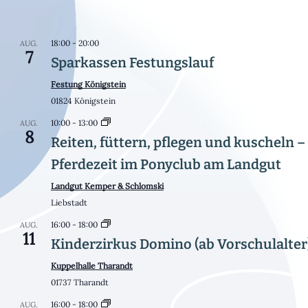
18:00
-
20:00
AUG.
7
Sparkassen Festungslauf
Festung Königstein
01824 Königstein
10:00
-
13:00
AUG.
8
Reiten, füttern, pflegen und kuscheln –
Pferdezeit im Ponyclub am Landgut
Landgut Kemper & Schlomski
Liebstadt
16:00
-
18:00
AUG.
11
Kinderzirkus Domino (ab Vorschulalter
Kuppelhalle Tharandt
01737 Tharandt
16:00
-
18:00
AUG.