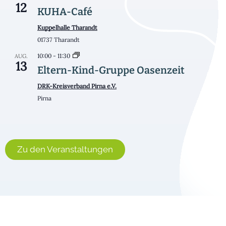
12
KUHA-Café
Kuppelhalle Tharandt
01737 Tharandt
10:00
-
11:30
AUG.
13
Eltern-Kind-Gruppe Oasenzeit
DRK-Kreisverband Pirna e.V.
Pirna
Kalender anzeigen
Zu den Veranstaltungen