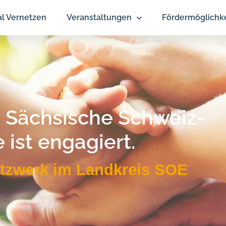
al Vernetzen
Veranstaltungen
Fördermöglichk
s Sächsische Schweiz-
 ist
engagiert.
etzwerk im Landkreis SOE