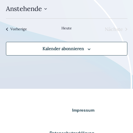
Anstehende
Datum
wählen.
Heute
Nächste
Veranstaltungen
Vorherige
Veransta
Kalender abonnieren
Impressum
Datenschutzerklärung