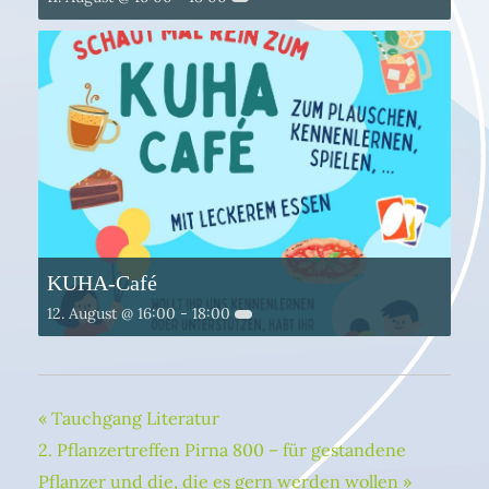
KUHA-Café
12. August @ 16:00
-
18:00
«
Tauchgang Literatur
2. Pflanzertreffen Pirna 800 – für gestandene
Pflanzer und die, die es gern werden wollen
»